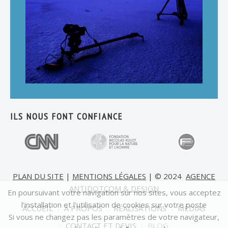
ILS NOUS FONT CONFIANCE
PLAN DU SITE
|
MENTIONS LÉGALES
| © 2024
AGENCE
ANTIDOTCOM & DESIGN
En poursuivant votre navigation sur nos sites, vous acceptez
l'installation et l'utilisation de cookies sur votre poste
ACCUEIL
A PROPOS
RÉALISATIONS
MÉDIAS
Si vous ne changez pas les paramètres de votre navigateur,
CONTACT ET DEVIS
BLOG